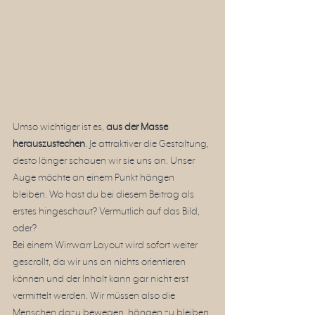
Umso wichtiger ist es, 
aus der Masse 
herauszustechen
. Je attraktiver die Gestaltung, 
desto länger schauen wir sie uns an. Unser 
Auge möchte an einem Punkt hängen 
bleiben. Wo hast du bei diesem Beitrag als 
erstes hingeschaut? Vermutlich auf das Bild, 
oder?  
Bei einem Wirrwarr Layout wird sofort weiter 
gescrollt, da wir uns an nichts orientieren 
können und der Inhalt kann gar nicht erst 
vermittelt werden. Wir müssen also die 
Menschen dazu bewegen, hängen zu bleiben.