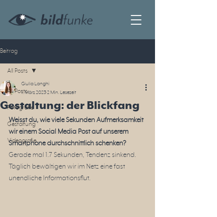
Beitrag
All Posts
Giulia Langhi
All Posts
1. März 2023
2 Min. Lesezeit
Gestaltung: der Blickfang
Fotografie
Weisst du, wie viele Sekunden Aufmerksamkeit 
Gestaltung
wir einem Social Media Post auf unserem 
Videografie
Smartphone durchschnittlich schenken?
Gerade mal 1.7 Sekunden, Tendenz sinkend. 
Täglich bewältigen wir im Netz eine fast 
unendliche Informationsflut.